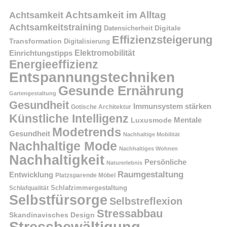
Achtsamkeit im Alltag
Achtsamkeit
Achtsamkeitstraining
Digitale
Datensicherheit
Effizienzsteigerung
Transformation
Digitalisierung
Einrichtungstipps
Elektromobilität
Energieeffizienz
Entspannungstechniken
Gesunde Ernährung
Gartengestaltung
Gesundheit
Immunsystem stärken
Gotische Architektur
Künstliche Intelligenz
Mentale
Luxusmode
Modetrends
Gesundheit
Nachhaltige Mobilität
Nachhaltige Mode
Nachhaltiges Wohnen
Nachhaltigkeit
Persönliche
Naturerlebnis
Raumgestaltung
Entwicklung
Platzsparende Möbel
Schlafzimmergestaltung
Schlafqualität
Selbstfürsorge
Selbstreflexion
Stressabbau
Skandinavisches Design
Stressbewältigung