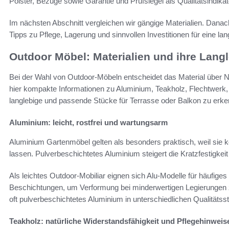
Polster, Bezüge sowie Garantie und Prüfsiegel als Qualitätsindikat
Im nächsten Abschnitt vergleichen wir gängige Materialien. Danach 
Tipps zu Pflege, Lagerung und sinnvollen Investitionen für eine l
Outdoor Möbel: Materialien und ihre Langl
Bei der Wahl von Outdoor-Möbeln entscheidet das Material über N
hier kompakte Informationen zu Aluminium, Teakholz, Flechtwerk, 
langlebige und passende Stücke für Terrasse oder Balkon zu erke
Aluminium: leicht, rostfrei und wartungsarm
Aluminium Gartenmöbel gelten als besonders praktisch, weil sie 
lassen. Pulverbeschichtetes Aluminium steigert die Kratzfestigkei
Als leichtes Outdoor-Mobiliar eignen sich Alu-Modelle für häufiges
Beschichtungen, um Verformung bei minderwertigen Legierungen 
oft pulverbeschichtetes Aluminium in unterschiedlichen Qualitätsst
Teakholz: natürliche Widerstandsfähigkeit und Pflegehinweis