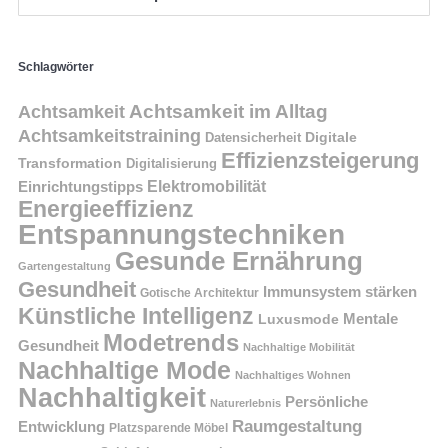
Schlagwörter
Achtsamkeit im Alltag
Achtsamkeit
Achtsamkeitstraining
Digitale
Datensicherheit
Effizienzsteigerung
Transformation
Digitalisierung
Einrichtungstipps
Elektromobilität
Energieeffizienz
Entspannungstechniken
Gesunde Ernährung
Gartengestaltung
Gesundheit
Immunsystem stärken
Gotische Architektur
Künstliche Intelligenz
Mentale
Luxusmode
Modetrends
Gesundheit
Nachhaltige Mobilität
Nachhaltige Mode
Nachhaltiges Wohnen
Nachhaltigkeit
Persönliche
Naturerlebnis
Raumgestaltung
Entwicklung
Platzsparende Möbel