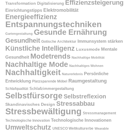
Effizienzsteigerung
Transformation
Digitalisierung
Einrichtungstipps
Elektromobilität
Energieeffizienz
Entspannungstechniken
Gesunde Ernährung
Gartengestaltung
Gesundheit
Immunsystem stärken
Gotische Architektur
Künstliche Intelligenz
Mentale
Luxusmode
Modetrends
Gesundheit
Nachhaltige Mobilität
Nachhaltige Mode
Nachhaltiges Wohnen
Nachhaltigkeit
Persönliche
Naturerlebnis
Raumgestaltung
Entwicklung
Platzsparende Möbel
Schlafzimmergestaltung
Schlafqualität
Selbstfürsorge
Selbstreflexion
Stressabbau
Skandinavisches Design
Stressbewältigung
Stressmanagement
Technologische Innovationen
Technologische Innovation
Umweltschutz
UNESCO Weltkulturerbe
Wearable