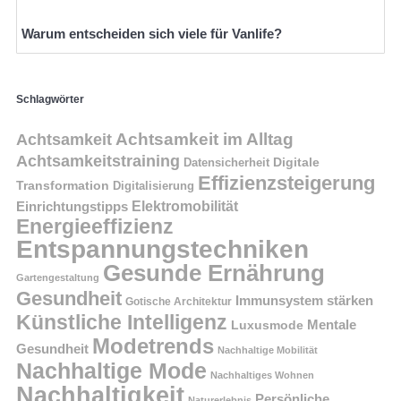
Warum entscheiden sich viele für Vanlife?
Schlagwörter
Achtsamkeit im Alltag
Achtsamkeit
Achtsamkeitstraining
Digitale
Datensicherheit
Effizienzsteigerung
Transformation
Digitalisierung
Einrichtungstipps
Elektromobilität
Energieeffizienz
Entspannungstechniken
Gesunde Ernährung
Gartengestaltung
Gesundheit
Immunsystem stärken
Gotische Architektur
Künstliche Intelligenz
Mentale
Luxusmode
Modetrends
Gesundheit
Nachhaltige Mobilität
Nachhaltige Mode
Nachhaltiges Wohnen
Nachhaltigkeit
Persönliche
Naturerlebnis