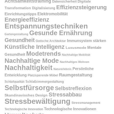
Achtsamkeitstraining
Digitale
Datensicherheit
Effizienzsteigerung
Transformation
Digitalisierung
Einrichtungstipps
Elektromobilität
Energieeffizienz
Entspannungstechniken
Gesunde Ernährung
Gartengestaltung
Gesundheit
Immunsystem stärken
Gotische Architektur
Künstliche Intelligenz
Mentale
Luxusmode
Modetrends
Gesundheit
Nachhaltige Mobilität
Nachhaltige Mode
Nachhaltiges Wohnen
Nachhaltigkeit
Persönliche
Naturerlebnis
Raumgestaltung
Entwicklung
Platzsparende Möbel
Schlafzimmergestaltung
Schlafqualität
Selbstfürsorge
Selbstreflexion
Stressabbau
Skandinavisches Design
Stressbewältigung
Stressmanagement
Technologische Innovationen
Technologische Innovation