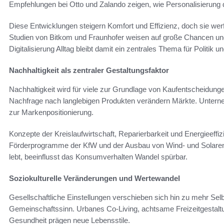
Empfehlungen bei Otto und Zalando zeigen, wie Personalisierung d
Diese Entwicklungen steigern Komfort und Effizienz, doch sie w
Studien von Bitkom und Fraunhofer weisen auf große Chancen und a
Digitalisierung Alltag bleibt damit ein zentrales Thema für Politik u
Nachhaltigkeit als zentraler Gestaltungsfaktor
Nachhaltigkeit wird für viele zur Grundlage von Kaufentscheidun
Nachfrage nach langlebigen Produkten verändern Märkte. Untern
zur Markenpositionierung.
Konzepte der Kreislaufwirtschaft, Reparierbarkeit und Energieef
Förderprogramme der KfW und der Ausbau von Wind- und Solarene
lebt, beeinflusst das Konsumverhalten Wandel spürbar.
Soziokulturelle Veränderungen und Wertewandel
Gesellschaftliche Einstellungen verschieben sich hin zu mehr Sel
Gemeinschaftssinn. Urbanes Co-Living, achtsame Freizeitgestalt
Gesundheit prägen neue Lebensstile.