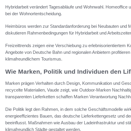
Hybridarbeit verändert Tagesabläufe und Wohnwahl. Homeoffice u
bei der Wohnortentscheidung.
Heimbüros werden zur Standardanforderung bei Neubauten und M
diskutieren Rahmenbedingungen für Hybridarbeit und Arbeitszeite
Freizeittrends zeigen eine Verschiebung zu erlebnisorientiertem K
Angebote von Deutsche Bahn und regionalen Anbietern profitier
klimafreundlichem Tourismus.
Wie Marken, Politik und Individuen den Li
Marken prägen Verhalten durch Design, Kommunikation und Gesc
recycelte Materialien, Vaude zeigt, wie Outdoor-Marken Nachhalti
transparenten Lieferketten schaffen Marken Verantwortung Nachh
Die Politik legt den Rahmen, in dem solche Geschäftsmodelle w
energieeffizientes Bauen, das deutsche Lieferkettengesetz und der
beeinflusst. Maßnahmen wie Ausbau der Ladeinfrastruktur und st
klimafreundlich Städte gestaltet werden.