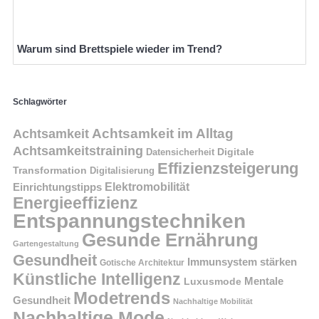
Warum sind Brettspiele wieder im Trend?
Schlagwörter
Achtsamkeit im Alltag
Achtsamkeit
Achtsamkeitstraining
Digitale
Datensicherheit
Effizienzsteigerung
Transformation
Digitalisierung
Einrichtungstipps
Elektromobilität
Energieeffizienz
Entspannungstechniken
Gesunde Ernährung
Gartengestaltung
Gesundheit
Immunsystem stärken
Gotische Architektur
Künstliche Intelligenz
Mentale
Luxusmode
Modetrends
Gesundheit
Nachhaltige Mobilität
Nachhaltige Mode