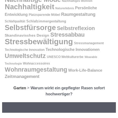
Nachhaltiges Wohnen
Nachhaltigkeit
Persönliche
Naturerlebnis
Raumgestaltung
Entwicklung
Platzsparende Möbel
Schlafzimmergestaltung
Schlafqualität
Selbstfürsorge
Selbstreflexion
Stressabbau
Skandinavisches Design
Stressbewältigung
Stressmanagement
Technologische Innovationen
Technologische Innovation
Umweltschutz
UNESCO Weltkulturerbe
Wearable
Technologie
Wohnaccessoires
Wohnraumgestaltung
Work-Life-Balance
Zeitmanagement
Garten
>
Warum wirkt ein gepflegter Rasen sofort
hochwertiger?