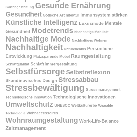
Gesunde Ernährung
Gartengestaltung
Gesundheit
Immunsystem stärken
Gotische Architektur
Künstliche Intelligenz
Mentale
Luxusmode
Modetrends
Gesundheit
Nachhaltige Mobilität
Nachhaltige Mode
Nachhaltiges Wohnen
Nachhaltigkeit
Persönliche
Naturerlebnis
Raumgestaltung
Entwicklung
Platzsparende Möbel
Schlafzimmergestaltung
Schlafqualität
Selbstfürsorge
Selbstreflexion
Stressabbau
Skandinavisches Design
Stressbewältigung
Stressmanagement
Technologische Innovationen
Technologische Innovation
Umweltschutz
UNESCO Weltkulturerbe
Wearable
Technologie
Wohnaccessoires
Wohnraumgestaltung
Work-Life-Balance
Zeitmanagement