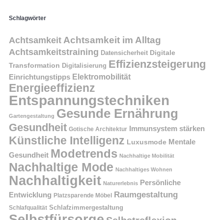
Schlagwörter
Achtsamkeit im Alltag
Achtsamkeit
Achtsamkeitstraining
Digitale
Datensicherheit
Effizienzsteigerung
Transformation
Digitalisierung
Einrichtungstipps
Elektromobilität
Energieeffizienz
Entspannungstechniken
Gesunde Ernährung
Gartengestaltung
Gesundheit
Immunsystem stärken
Gotische Architektur
Künstliche Intelligenz
Mentale
Luxusmode
Modetrends
Gesundheit
Nachhaltige Mobilität
Nachhaltige Mode
Nachhaltiges Wohnen
Nachhaltigkeit
Persönliche
Naturerlebnis
Raumgestaltung
Entwicklung
Platzsparende Möbel
Schlafzimmergestaltung
Schlafqualität
Selbstfürsorge