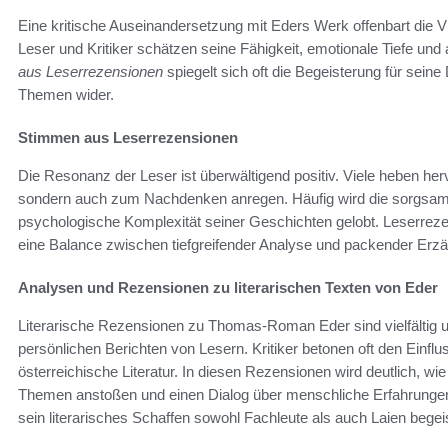
Eine kritische Auseinandersetzung mit Eders Werk offenbart die Vi
Leser und Kritiker schätzen seine Fähigkeit, emotionale Tiefe un
aus Leserrezensionen
spiegelt sich oft die Begeisterung für sein
Themen wider.
Stimmen aus Leserrezensionen
Die Resonanz der Leser ist überwältigend positiv. Viele heben her
sondern auch zum Nachdenken anregen. Häufig wird die sorgsame
psychologische Komplexität seiner Geschichten gelobt. Leserreze
eine Balance zwischen tiefgreifender Analyse und packender Erzä
Analysen und Rezensionen zu literarischen Texten von Eder
Literarische Rezensionen zu Thomas-Roman Eder sind vielfältig 
persönlichen Berichten von Lesern. Kritiker betonen oft den Einfl
österreichische Literatur. In diesen Rezensionen wird deutlich, 
Themen anstoßen und einen Dialog über menschliche Erfahrungen e
sein literarisches Schaffen sowohl Fachleute als auch Laien begeis