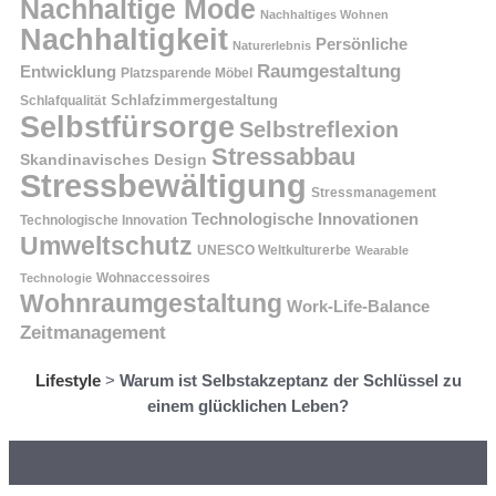
Nachhaltige Mode
Nachhaltiges Wohnen
Nachhaltigkeit
Persönliche
Naturerlebnis
Raumgestaltung
Entwicklung
Platzsparende Möbel
Schlafzimmergestaltung
Schlafqualität
Selbstfürsorge
Selbstreflexion
Stressabbau
Skandinavisches Design
Stressbewältigung
Stressmanagement
Technologische Innovationen
Technologische Innovation
Umweltschutz
UNESCO Weltkulturerbe
Wearable
Technologie
Wohnaccessoires
Wohnraumgestaltung
Work-Life-Balance
Zeitmanagement
Lifestyle
>
Warum ist Selbstakzeptanz der Schlüssel zu
einem glücklichen Leben?