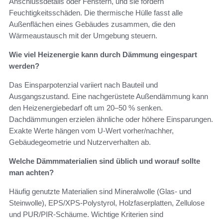
Anschlussdetails oder Fenstern, und sie fördern
Feuchtigkeitsschäden. Die thermische Hülle fasst alle
Außenflächen eines Gebäudes zusammen, die den
Wärmeaustausch mit der Umgebung steuern.
Wie viel Heizenergie kann durch Dämmung eingespart
werden?
Das Einsparpotenzial variiert nach Bauteil und
Ausgangszustand. Eine nachgerüstete Außendämmung kann
den Heizenergiebedarf oft um 20–50 % senken.
Dachdämmungen erzielen ähnliche oder höhere Einsparungen.
Exakte Werte hängen vom U‑Wert vorher/nachher,
Gebäudegeometrie und Nutzerverhalten ab.
Welche Dämmmaterialien sind üblich und worauf sollte
man achten?
Häufig genutzte Materialien sind Mineralwolle (Glas- und
Steinwolle), EPS/XPS‑Polystyrol, Holzfaserplatten, Zellulose
und PUR/PIR‑Schäume. Wichtige Kriterien sind