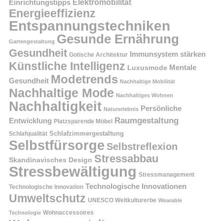
Einrichtungstipps
Elektromobilität
Energieeffizienz
Entspannungstechniken
Gesunde Ernährung
Gartengestaltung
Gesundheit
Immunsystem stärken
Gotische Architektur
Künstliche Intelligenz
Mentale
Luxusmode
Modetrends
Gesundheit
Nachhaltige Mobilität
Nachhaltige Mode
Nachhaltiges Wohnen
Nachhaltigkeit
Persönliche
Naturerlebnis
Raumgestaltung
Entwicklung
Platzsparende Möbel
Schlafzimmergestaltung
Schlafqualität
Selbstfürsorge
Selbstreflexion
Stressabbau
Skandinavisches Design
Stressbewältigung
Stressmanagement
Technologische Innovationen
Technologische Innovation
Umweltschutz
UNESCO Weltkulturerbe
Wearable
Technologie
Wohnaccessoires