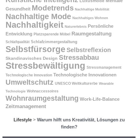
Mentale
Luxusmode
Modetrends
Gesundheit
Nachhaltige Mobilität
Nachhaltige Mode
Nachhaltiges Wohnen
Nachhaltigkeit
Persönliche
Naturerlebnis
Raumgestaltung
Entwicklung
Platzsparende Möbel
Schlafzimmergestaltung
Schlafqualität
Selbstfürsorge
Selbstreflexion
Stressabbau
Skandinavisches Design
Stressbewältigung
Stressmanagement
Technologische Innovationen
Technologische Innovation
Umweltschutz
UNESCO Weltkulturerbe
Wearable
Technologie
Wohnaccessoires
Wohnraumgestaltung
Work-Life-Balance
Zeitmanagement
Lifestyle
>
Warum hilft uns Kreativität, Lösungen zu
finden?