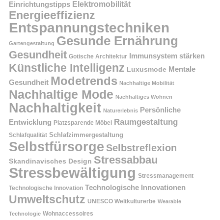
Einrichtungstipps
Elektromobilität
Energieeffizienz
Entspannungstechniken
Gesunde Ernährung
Gartengestaltung
Gesundheit
Immunsystem stärken
Gotische Architektur
Künstliche Intelligenz
Mentale
Luxusmode
Modetrends
Gesundheit
Nachhaltige Mobilität
Nachhaltige Mode
Nachhaltiges Wohnen
Nachhaltigkeit
Persönliche
Naturerlebnis
Raumgestaltung
Entwicklung
Platzsparende Möbel
Schlafzimmergestaltung
Schlafqualität
Selbstfürsorge
Selbstreflexion
Stressabbau
Skandinavisches Design
Stressbewältigung
Stressmanagement
Technologische Innovationen
Technologische Innovation
Umweltschutz
UNESCO Weltkulturerbe
Wearable
Technologie
Wohnaccessoires