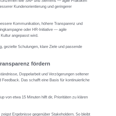
 Konzernen wie SAP und Siemens — agile Praktiken
 besserer Kundenorientierung und geringerer
 bessere Kommunikation, höhere Transparenz und
tingkampagne oder HR‑Initiative — agile
 Kultur angepasst wird.
ng, gezielte Schulungen, klare Ziele und passende
ransparenz fördern
rständnisse, Doppelarbeit und Verzögerungen seltener
d Feedback. Das schafft eine Basis für kontinuierliche
p von etwa 15 Minuten hilft dir, Prioritäten zu klären
d zeigst Ergebnisse gegenüber Stakeholdern. So bleibt