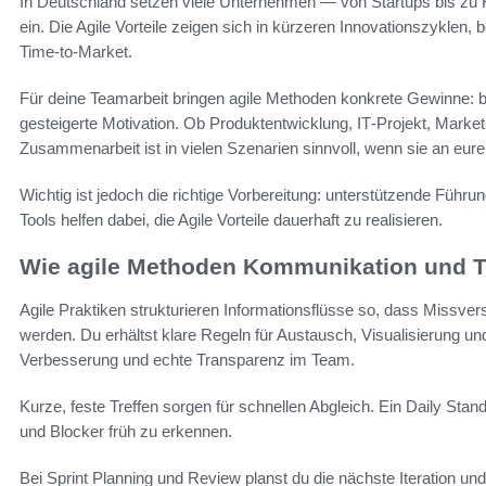
In Deutschland setzen viele Unternehmen — von Startups bis zu
ein. Die Agile Vorteile zeigen sich in kürzeren Innovationszyklen,
Time‑to‑Market.
Für deine Teamarbeit bringen agile Methoden konkrete Gewinne:
gesteigerte Motivation. Ob Produktentwicklung, IT‑Projekt, Marke
Zusammenarbeit ist in vielen Szenarien sinnvoll, wenn sie an eure
Wichtig ist jedoch die richtige Vorbereitung: unterstützende Führu
Tools helfen dabei, die Agile Vorteile dauerhaft zu realisieren.
Wie agile Methoden Kommunikation und T
Agile Praktiken strukturieren Informationsflüsse so, dass Missve
werden. Du erhältst klare Regeln für Austausch, Visualisierung un
Verbesserung und echte Transparenz im Team.
Kurze, feste Treffen sorgen für schnellen Abgleich. Ein Daily Standu
und Blocker früh zu erkennen.
Bei Sprint Planning und Review planst du die nächste Iteration un