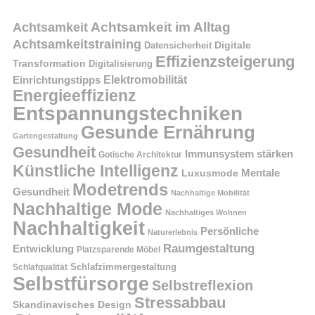
Achtsamkeit im Alltag
Achtsamkeit
Achtsamkeitstraining
Digitale
Datensicherheit
Effizienzsteigerung
Transformation
Digitalisierung
Einrichtungstipps
Elektromobilität
Energieeffizienz
Entspannungstechniken
Gesunde Ernährung
Gartengestaltung
Gesundheit
Immunsystem stärken
Gotische Architektur
Künstliche Intelligenz
Mentale
Luxusmode
Modetrends
Gesundheit
Nachhaltige Mobilität
Nachhaltige Mode
Nachhaltiges Wohnen
Nachhaltigkeit
Persönliche
Naturerlebnis
Raumgestaltung
Entwicklung
Platzsparende Möbel
Schlafzimmergestaltung
Schlafqualität
Selbstfürsorge
Selbstreflexion
Stressabbau
Skandinavisches Design