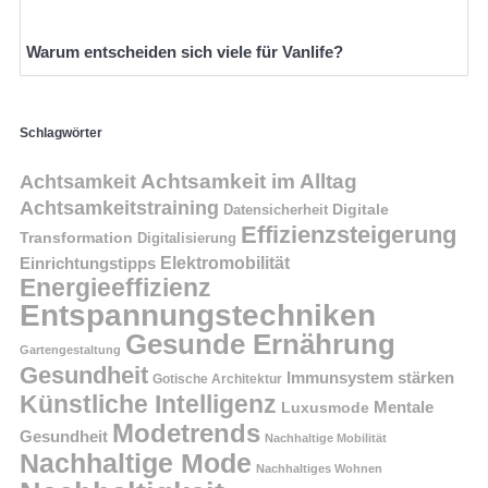
Warum entscheiden sich viele für Vanlife?
Schlagwörter
Achtsamkeit im Alltag
Achtsamkeit
Achtsamkeitstraining
Digitale
Datensicherheit
Effizienzsteigerung
Transformation
Digitalisierung
Einrichtungstipps
Elektromobilität
Energieeffizienz
Entspannungstechniken
Gesunde Ernährung
Gartengestaltung
Gesundheit
Immunsystem stärken
Gotische Architektur
Künstliche Intelligenz
Mentale
Luxusmode
Modetrends
Gesundheit
Nachhaltige Mobilität
Nachhaltige Mode
Nachhaltiges Wohnen