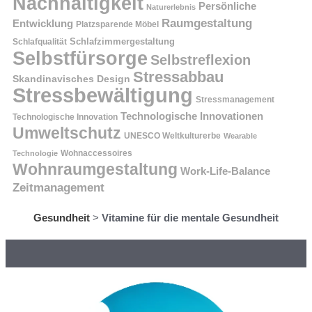
Nachhaltigkeit
Persönliche
Naturerlebnis
Raumgestaltung
Entwicklung
Platzsparende Möbel
Schlafzimmergestaltung
Schlafqualität
Selbstfürsorge
Selbstreflexion
Stressabbau
Skandinavisches Design
Stressbewältigung
Stressmanagement
Technologische Innovationen
Technologische Innovation
Umweltschutz
UNESCO Weltkulturerbe
Wearable
Technologie
Wohnaccessoires
Wohnraumgestaltung
Work-Life-Balance
Zeitmanagement
Gesundheit
>
Vitamine für die mentale Gesundheit