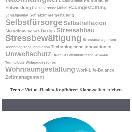
Persönliche
Naturerlebnis
Raumgestaltung
Entwicklung
Platzsparende Möbel
Schlafzimmergestaltung
Schlafqualität
Selbstfürsorge
Selbstreflexion
Stressabbau
Skandinavisches Design
Stressbewältigung
Stressmanagement
Technologische Innovationen
Technologische Innovation
Umweltschutz
UNESCO Weltkulturerbe
Wearable
Technologie
Wohnaccessoires
Wohnraumgestaltung
Work-Life-Balance
Zeitmanagement
Tech
>
Virtual-Reality-Kopfhörer: Klangwelten erleben