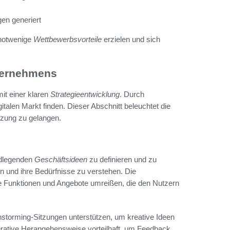
en generiert
notwenige
Wettbewerbsvorteile
erzielen und sich
nternehmens
mit einer klaren
Strategieentwicklung
. Durch
talen Markt finden. Dieser Abschnitt beleuchtet die
tzung zu gelangen.
undlegenden
Geschäftsideen
zu definieren und zu
eren und ihre Bedürfnisse zu verstehen. Die
die Funktionen und Angebote umreißen, die den Nutzern
torming-Sitzungen unterstützen, um kreative Ideen
iterative Herangehensweise vorteilhaft, um Feedback