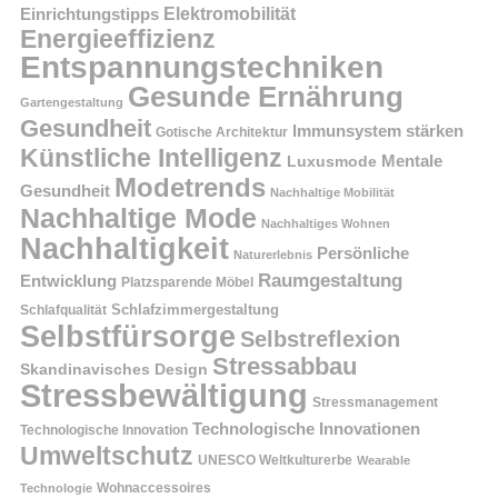
Einrichtungstipps
Elektromobilität
Energieeffizienz
Entspannungstechniken
Gesunde Ernährung
Gartengestaltung
Gesundheit
Immunsystem stärken
Gotische Architektur
Künstliche Intelligenz
Mentale
Luxusmode
Modetrends
Gesundheit
Nachhaltige Mobilität
Nachhaltige Mode
Nachhaltiges Wohnen
Nachhaltigkeit
Persönliche
Naturerlebnis
Raumgestaltung
Entwicklung
Platzsparende Möbel
Schlafzimmergestaltung
Schlafqualität
Selbstfürsorge
Selbstreflexion
Stressabbau
Skandinavisches Design
Stressbewältigung
Stressmanagement
Technologische Innovationen
Technologische Innovation
Umweltschutz
UNESCO Weltkulturerbe
Wearable
Technologie
Wohnaccessoires