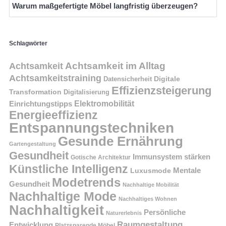
Warum maßgefertigte Möbel langfristig überzeugen?
Schlagwörter
Achtsamkeit im Alltag
Achtsamkeit
Achtsamkeitstraining
Digitale
Datensicherheit
Effizienzsteigerung
Transformation
Digitalisierung
Einrichtungstipps
Elektromobilität
Energieeffizienz
Entspannungstechniken
Gesunde Ernährung
Gartengestaltung
Gesundheit
Immunsystem stärken
Gotische Architektur
Künstliche Intelligenz
Mentale
Luxusmode
Modetrends
Gesundheit
Nachhaltige Mobilität
Nachhaltige Mode
Nachhaltiges Wohnen
Nachhaltigkeit
Persönliche
Naturerlebnis
Raumgestaltung
Entwicklung
Platzsparende Möbel