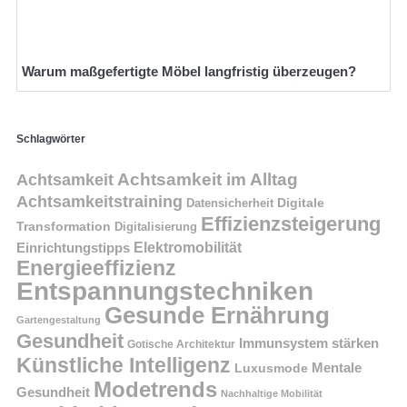
Warum maßgefertigte Möbel langfristig überzeugen?
Schlagwörter
Achtsamkeit im Alltag
Achtsamkeit
Achtsamkeitstraining
Digitale
Datensicherheit
Effizienzsteigerung
Transformation
Digitalisierung
Einrichtungstipps
Elektromobilität
Energieeffizienz
Entspannungstechniken
Gesunde Ernährung
Gartengestaltung
Gesundheit
Immunsystem stärken
Gotische Architektur
Künstliche Intelligenz
Mentale
Luxusmode
Modetrends
Gesundheit
Nachhaltige Mobilität