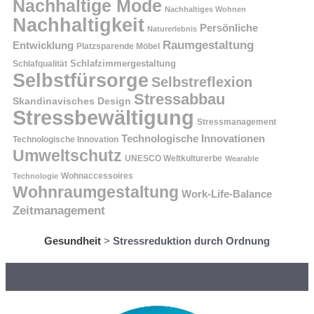
Nachhaltige Mode
Nachhaltiges Wohnen
Nachhaltigkeit
Persönliche
Naturerlebnis
Raumgestaltung
Entwicklung
Platzsparende Möbel
Schlafzimmergestaltung
Schlafqualität
Selbstfürsorge
Selbstreflexion
Stressabbau
Skandinavisches Design
Stressbewältigung
Stressmanagement
Technologische Innovationen
Technologische Innovation
Umweltschutz
UNESCO Weltkulturerbe
Wearable
Technologie
Wohnaccessoires
Wohnraumgestaltung
Work-Life-Balance
Zeitmanagement
Gesundheit
>
Stressreduktion durch Ordnung