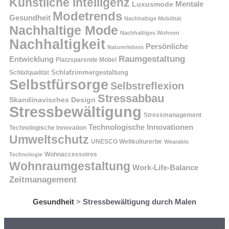
Künstliche Intelligenz
Mentale
Luxusmode
Modetrends
Gesundheit
Nachhaltige Mobilität
Nachhaltige Mode
Nachhaltiges Wohnen
Nachhaltigkeit
Persönliche
Naturerlebnis
Raumgestaltung
Entwicklung
Platzsparende Möbel
Schlafzimmergestaltung
Schlafqualität
Selbstfürsorge
Selbstreflexion
Stressabbau
Skandinavisches Design
Stressbewältigung
Stressmanagement
Technologische Innovationen
Technologische Innovation
Umweltschutz
UNESCO Weltkulturerbe
Wearable
Technologie
Wohnaccessoires
Wohnraumgestaltung
Work-Life-Balance
Zeitmanagement
Gesundheit
>
Stressbewältigung durch Malen