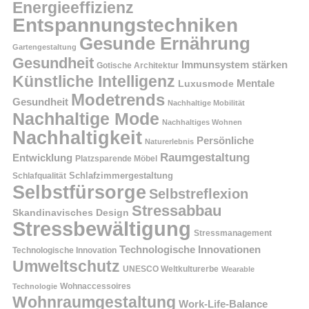
Energieeffizienz
Entspannungstechniken
Gesunde Ernährung
Gartengestaltung
Gesundheit
Immunsystem stärken
Gotische Architektur
Künstliche Intelligenz
Mentale
Luxusmode
Modetrends
Gesundheit
Nachhaltige Mobilität
Nachhaltige Mode
Nachhaltiges Wohnen
Nachhaltigkeit
Persönliche
Naturerlebnis
Raumgestaltung
Entwicklung
Platzsparende Möbel
Schlafzimmergestaltung
Schlafqualität
Selbstfürsorge
Selbstreflexion
Stressabbau
Skandinavisches Design
Stressbewältigung
Stressmanagement
Technologische Innovationen
Technologische Innovation
Umweltschutz
UNESCO Weltkulturerbe
Wearable
Technologie
Wohnaccessoires
Wohnraumgestaltung
Work-Life-Balance