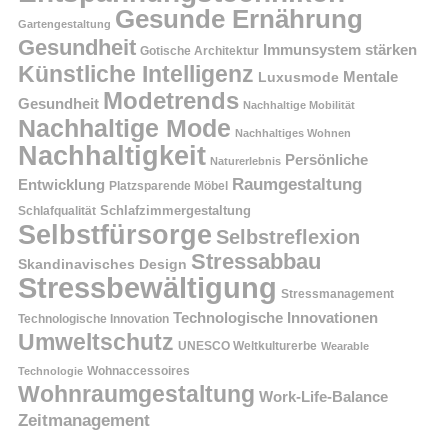
Gesunde Ernährung
Gartengestaltung
Gesundheit
Immunsystem stärken
Gotische Architektur
Künstliche Intelligenz
Mentale
Luxusmode
Modetrends
Gesundheit
Nachhaltige Mobilität
Nachhaltige Mode
Nachhaltiges Wohnen
Nachhaltigkeit
Persönliche
Naturerlebnis
Raumgestaltung
Entwicklung
Platzsparende Möbel
Schlafzimmergestaltung
Schlafqualität
Selbstfürsorge
Selbstreflexion
Stressabbau
Skandinavisches Design
Stressbewältigung
Stressmanagement
Technologische Innovationen
Technologische Innovation
Umweltschutz
UNESCO Weltkulturerbe
Wearable
Technologie
Wohnaccessoires
Wohnraumgestaltung
Work-Life-Balance
Zeitmanagement