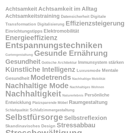
Achtsamkeit im Alltag
Achtsamkeit
Achtsamkeitstraining
Digitale
Datensicherheit
Effizienzsteigerung
Transformation
Digitalisierung
Einrichtungstipps
Elektromobilität
Energieeffizienz
Entspannungstechniken
Gesunde Ernährung
Gartengestaltung
Gesundheit
Immunsystem stärken
Gotische Architektur
Künstliche Intelligenz
Mentale
Luxusmode
Modetrends
Gesundheit
Nachhaltige Mobilität
Nachhaltige Mode
Nachhaltiges Wohnen
Nachhaltigkeit
Persönliche
Naturerlebnis
Raumgestaltung
Entwicklung
Platzsparende Möbel
Schlafzimmergestaltung
Schlafqualität
Selbstfürsorge
Selbstreflexion
Stressabbau
Skandinavisches Design
Stressbewältigung