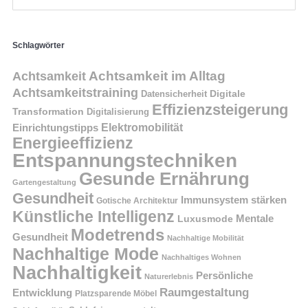
Schlagwörter
Achtsamkeit im Alltag
Achtsamkeit
Achtsamkeitstraining
Digitale
Datensicherheit
Effizienzsteigerung
Transformation
Digitalisierung
Einrichtungstipps
Elektromobilität
Energieeffizienz
Entspannungstechniken
Gesunde Ernährung
Gartengestaltung
Gesundheit
Immunsystem stärken
Gotische Architektur
Künstliche Intelligenz
Mentale
Luxusmode
Modetrends
Gesundheit
Nachhaltige Mobilität
Nachhaltige Mode
Nachhaltiges Wohnen
Nachhaltigkeit
Persönliche
Naturerlebnis
Raumgestaltung
Entwicklung
Platzsparende Möbel