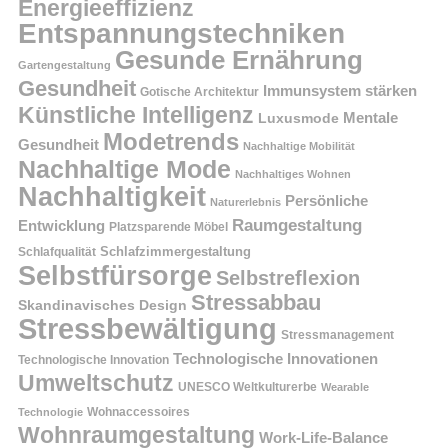
Energieeffizienz
Entspannungstechniken
Gesunde Ernährung
Gartengestaltung
Gesundheit
Immunsystem stärken
Gotische Architektur
Künstliche Intelligenz
Mentale
Luxusmode
Modetrends
Gesundheit
Nachhaltige Mobilität
Nachhaltige Mode
Nachhaltiges Wohnen
Nachhaltigkeit
Persönliche
Naturerlebnis
Raumgestaltung
Entwicklung
Platzsparende Möbel
Schlafzimmergestaltung
Schlafqualität
Selbstfürsorge
Selbstreflexion
Stressabbau
Skandinavisches Design
Stressbewältigung
Stressmanagement
Technologische Innovationen
Technologische Innovation
Umweltschutz
UNESCO Weltkulturerbe
Wearable
Technologie
Wohnaccessoires
Wohnraumgestaltung
Work-Life-Balance