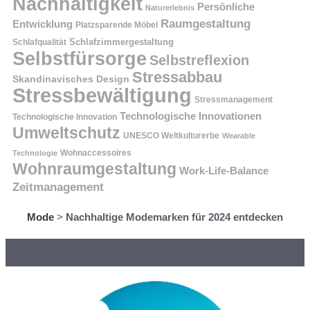
Nachhaltigkeit
Persönliche
Naturerlebnis
Raumgestaltung
Entwicklung
Platzsparende Möbel
Schlafzimmergestaltung
Schlafqualität
Selbstfürsorge
Selbstreflexion
Stressabbau
Skandinavisches Design
Stressbewältigung
Stressmanagement
Technologische Innovationen
Technologische Innovation
Umweltschutz
UNESCO Weltkulturerbe
Wearable
Technologie
Wohnaccessoires
Wohnraumgestaltung
Work-Life-Balance
Zeitmanagement
Mode
>
Nachhaltige Modemarken für 2024 entdecken