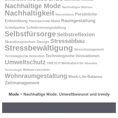
Nachhaltige Mode
Nachhaltiges Wohnen
Nachhaltigkeit
Persönliche
Naturerlebnis
Raumgestaltung
Entwicklung
Platzsparende Möbel
Schlafzimmergestaltung
Schlafqualität
Selbstfürsorge
Selbstreflexion
Stressabbau
Skandinavisches Design
Stressbewältigung
Stressmanagement
Technologische Innovationen
Technologische Innovation
Umweltschutz
UNESCO Weltkulturerbe
Wearable
Technologie
Wohnaccessoires
Wohnraumgestaltung
Work-Life-Balance
Zeitmanagement
Mode
>
Nachhaltige Mode: Umweltbewusst und trendy