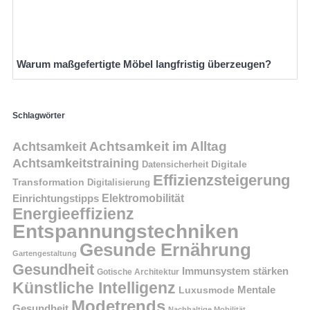
Warum maßgefertigte Möbel langfristig überzeugen?
Schlagwörter
Achtsamkeit im Alltag
Achtsamkeit
Achtsamkeitstraining
Digitale
Datensicherheit
Effizienzsteigerung
Transformation
Digitalisierung
Einrichtungstipps
Elektromobilität
Energieeffizienz
Entspannungstechniken
Gesunde Ernährung
Gartengestaltung
Gesundheit
Immunsystem stärken
Gotische Architektur
Künstliche Intelligenz
Mentale
Luxusmode
Modetrends
Gesundheit
Nachhaltige Mobilität