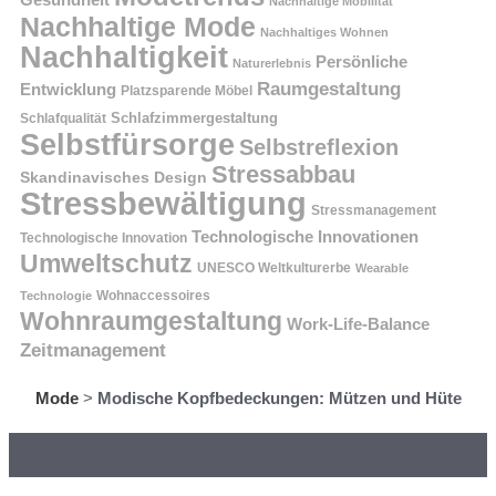
Nachhaltige Mobilität
Nachhaltige Mode
Nachhaltiges Wohnen
Nachhaltigkeit
Persönliche
Naturerlebnis
Raumgestaltung
Entwicklung
Platzsparende Möbel
Schlafzimmergestaltung
Schlafqualität
Selbstfürsorge
Selbstreflexion
Stressabbau
Skandinavisches Design
Stressbewältigung
Stressmanagement
Technologische Innovationen
Technologische Innovation
Umweltschutz
UNESCO Weltkulturerbe
Wearable
Technologie
Wohnaccessoires
Wohnraumgestaltung
Work-Life-Balance
Zeitmanagement
Mode
>
Modische Kopfbedeckungen: Mützen und Hüte