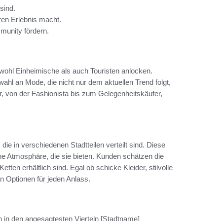
sind.
ren Erlebnis macht.
unity fördern.
sowohl Einheimische als auch Touristen anlocken.
wahl an Mode, die nicht nur dem aktuellen Trend folgt,
der, von der Fashionista bis zum Gelegenheitskäufer,
ie in verschiedenen Stadtteilen verteilt sind. Diese
che Atmosphäre, die sie bieten. Kunden schätzen die
etten erhältlich sind. Egal ob schicke Kleider, stilvolle
an Optionen für jeden Anlass.
n in den angesagtesten Vierteln [Stadtname]