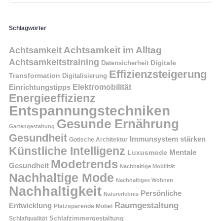
Schlagwörter
Achtsamkeit im Alltag
Achtsamkeit
Achtsamkeitstraining
Digitale
Datensicherheit
Effizienzsteigerung
Transformation
Digitalisierung
Einrichtungstipps
Elektromobilität
Energieeffizienz
Entspannungstechniken
Gesunde Ernährung
Gartengestaltung
Gesundheit
Immunsystem stärken
Gotische Architektur
Künstliche Intelligenz
Mentale
Luxusmode
Modetrends
Gesundheit
Nachhaltige Mobilität
Nachhaltige Mode
Nachhaltiges Wohnen
Nachhaltigkeit
Persönliche
Naturerlebnis
Raumgestaltung
Entwicklung
Platzsparende Möbel
Schlafzimmergestaltung
Schlafqualität