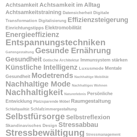
Achtsamkeit im Alltag
Achtsamkeit
Achtsamkeitstraining
Digitale
Datensicherheit
Effizienzsteigerung
Transformation
Digitalisierung
Einrichtungstipps
Elektromobilität
Energieeffizienz
Entspannungstechniken
Gesunde Ernährung
Gartengestaltung
Gesundheit
Immunsystem stärken
Gotische Architektur
Künstliche Intelligenz
Mentale
Luxusmode
Modetrends
Gesundheit
Nachhaltige Mobilität
Nachhaltige Mode
Nachhaltiges Wohnen
Nachhaltigkeit
Persönliche
Naturerlebnis
Raumgestaltung
Entwicklung
Platzsparende Möbel
Schlafzimmergestaltung
Schlafqualität
Selbstfürsorge
Selbstreflexion
Stressabbau
Skandinavisches Design
Stressbewältigung
Stressmanagement