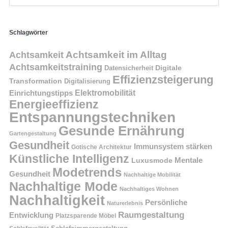
Schlagwörter
Achtsamkeit im Alltag
Achtsamkeit
Achtsamkeitstraining
Digitale
Datensicherheit
Effizienzsteigerung
Transformation
Digitalisierung
Einrichtungstipps
Elektromobilität
Energieeffizienz
Entspannungstechniken
Gesunde Ernährung
Gartengestaltung
Gesundheit
Immunsystem stärken
Gotische Architektur
Künstliche Intelligenz
Mentale
Luxusmode
Modetrends
Gesundheit
Nachhaltige Mobilität
Nachhaltige Mode
Nachhaltiges Wohnen
Nachhaltigkeit
Persönliche
Naturerlebnis
Raumgestaltung
Entwicklung
Platzsparende Möbel