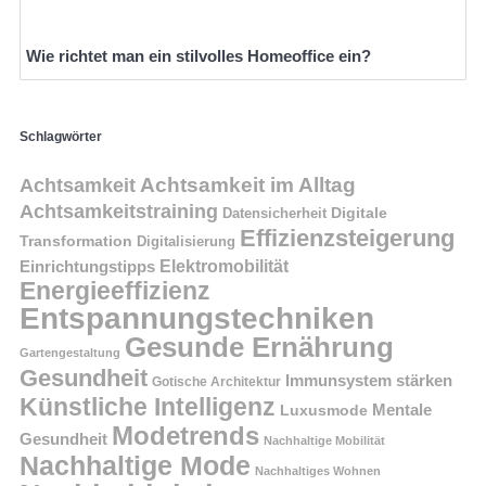
Wie richtet man ein stilvolles Homeoffice ein?
Schlagwörter
Achtsamkeit im Alltag
Achtsamkeit
Achtsamkeitstraining
Digitale
Datensicherheit
Effizienzsteigerung
Transformation
Digitalisierung
Einrichtungstipps
Elektromobilität
Energieeffizienz
Entspannungstechniken
Gesunde Ernährung
Gartengestaltung
Gesundheit
Immunsystem stärken
Gotische Architektur
Künstliche Intelligenz
Mentale
Luxusmode
Modetrends
Gesundheit
Nachhaltige Mobilität
Nachhaltige Mode
Nachhaltiges Wohnen