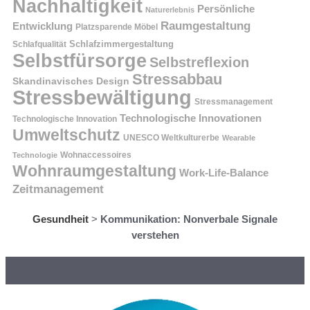
Nachhaltigkeit
Persönliche
Naturerlebnis
Raumgestaltung
Entwicklung
Platzsparende Möbel
Schlafzimmergestaltung
Schlafqualität
Selbstfürsorge
Selbstreflexion
Stressabbau
Skandinavisches Design
Stressbewältigung
Stressmanagement
Technologische Innovationen
Technologische Innovation
Umweltschutz
UNESCO Weltkulturerbe
Wearable
Technologie
Wohnaccessoires
Wohnraumgestaltung
Work-Life-Balance
Zeitmanagement
Gesundheit
>
Kommunikation: Nonverbale Signale
verstehen