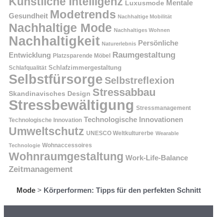
Künstliche Intelligenz
Mentale
Luxusmode
Modetrends
Gesundheit
Nachhaltige Mobilität
Nachhaltige Mode
Nachhaltiges Wohnen
Nachhaltigkeit
Persönliche
Naturerlebnis
Raumgestaltung
Entwicklung
Platzsparende Möbel
Schlafzimmergestaltung
Schlafqualität
Selbstfürsorge
Selbstreflexion
Stressabbau
Skandinavisches Design
Stressbewältigung
Stressmanagement
Technologische Innovationen
Technologische Innovation
Umweltschutz
UNESCO Weltkulturerbe
Wearable
Technologie
Wohnaccessoires
Wohnraumgestaltung
Work-Life-Balance
Zeitmanagement
Mode
>
Körperformen: Tipps für den perfekten Schnitt