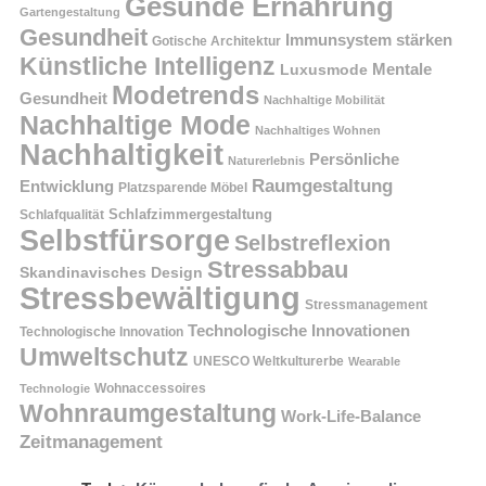
Gesunde Ernährung
Gartengestaltung
Gesundheit
Immunsystem stärken
Gotische Architektur
Künstliche Intelligenz
Mentale
Luxusmode
Modetrends
Gesundheit
Nachhaltige Mobilität
Nachhaltige Mode
Nachhaltiges Wohnen
Nachhaltigkeit
Persönliche
Naturerlebnis
Raumgestaltung
Entwicklung
Platzsparende Möbel
Schlafzimmergestaltung
Schlafqualität
Selbstfürsorge
Selbstreflexion
Stressabbau
Skandinavisches Design
Stressbewältigung
Stressmanagement
Technologische Innovationen
Technologische Innovation
Umweltschutz
UNESCO Weltkulturerbe
Wearable
Technologie
Wohnaccessoires
Wohnraumgestaltung
Work-Life-Balance
Zeitmanagement