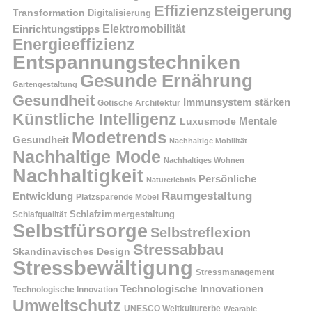
Effizienzsteigerung
Transformation
Digitalisierung
Einrichtungstipps
Elektromobilität
Energieeffizienz
Entspannungstechniken
Gesunde Ernährung
Gartengestaltung
Gesundheit
Immunsystem stärken
Gotische Architektur
Künstliche Intelligenz
Mentale
Luxusmode
Modetrends
Gesundheit
Nachhaltige Mobilität
Nachhaltige Mode
Nachhaltiges Wohnen
Nachhaltigkeit
Persönliche
Naturerlebnis
Raumgestaltung
Entwicklung
Platzsparende Möbel
Schlafzimmergestaltung
Schlafqualität
Selbstfürsorge
Selbstreflexion
Stressabbau
Skandinavisches Design
Stressbewältigung
Stressmanagement
Technologische Innovationen
Technologische Innovation
Umweltschutz
UNESCO Weltkulturerbe
Wearable