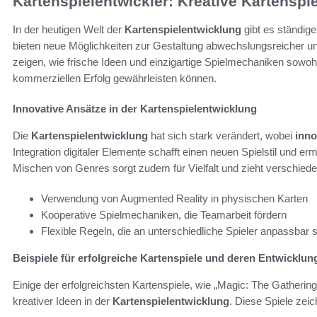
Kartenspielentwickler: Kreative Kartenspi
In der heutigen Welt der
Kartenspielentwicklung
gibt es ständig
bieten neue Möglichkeiten zur Gestaltung abwechslungsreicher un
zeigen, wie frische Ideen und einzigartige Spielmechaniken sowohl
kommerziellen Erfolg gewährleisten können.
Innovative Ansätze in der Kartenspielentwicklung
Die
Kartenspielentwicklung
hat sich stark verändert, wobei
inno
Integration digitaler Elemente schafft einen neuen Spielstil und erm
Mischen von Genres sorgt zudem für Vielfalt und zieht verschiede
Verwendung von Augmented Reality in physischen Karten
Kooperative Spielmechaniken, die Teamarbeit fördern
Flexible Regeln, die an unterschiedliche Spieler anpassbar 
Beispiele für erfolgreiche Kartenspiele und deren Entwicklun
Einige der erfolgreichsten Kartenspiele, wie „Magic: The Gathering“
kreativer Ideen in der
Kartenspielentwicklung
. Diese Spiele zei