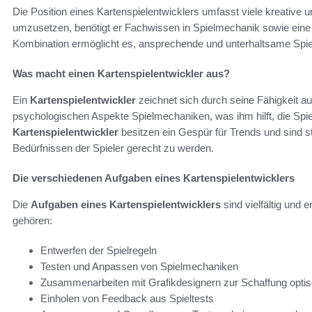
Die Position eines Kartenspielentwicklers umfasst viele kreative 
umzusetzen, benötigt er Fachwissen in Spielmechanik sowie eine
Kombination ermöglicht es, ansprechende und unterhaltsame Spiel
Was macht einen Kartenspielentwickler aus?
Ein
Kartenspielentwickler
zeichnet sich durch seine Fähigkeit au
psychologischen Aspekte Spielmechaniken, was ihm hilft, die Spie
Kartenspielentwickler
besitzen ein Gespür für Trends und sind st
Bedürfnissen der Spieler gerecht zu werden.
Die verschiedenen Aufgaben eines Kartenspielentwicklers
Die
Aufgaben eines Kartenspielentwicklers
sind vielfältig und 
gehören:
Entwerfen der Spielregeln
Testen und Anpassen von Spielmechaniken
Zusammenarbeiten mit Grafikdesignern zur Schaffung opti
Einholen von Feedback aus Spieltests