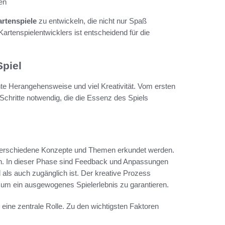
en
artenspiele
zu entwickeln, die nicht nur Spaß
artenspielentwicklers ist entscheidend für die
Spiel
te Herangehensweise und viel Kreativität. Vom ersten
Schritte notwendig, die die Essenz des Spiels
er verschiedene Konzepte und Themen erkundet werden.
fen. In dieser Phase sind Feedback und Anpassungen
 als auch zugänglich ist. Der kreative Prozess
 um ein ausgewogenes Spielerlebnis zu garantieren.
eine zentrale Rolle. Zu den wichtigsten Faktoren