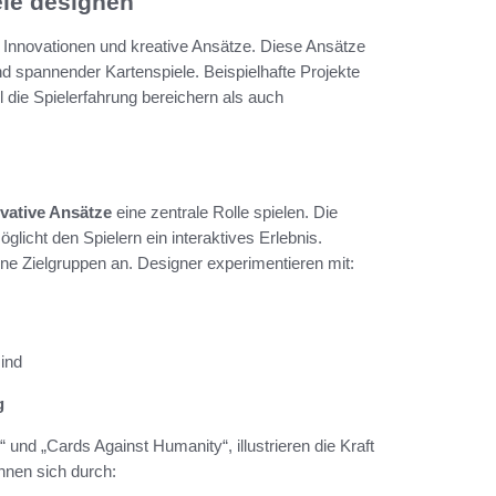
ele designen
e Innovationen und kreative Ansätze. Diese Ansätze
d spannender Kartenspiele. Beispielhafte Projekte
 die Spielerfahrung bereichern als auch
vative Ansätze
eine zentrale Rolle spielen. Die
öglicht den Spielern ein interaktives Erlebnis.
ne Zielgruppen an. Designer experimentieren mit:
sind
g
 und „Cards Against Humanity“, illustrieren die Kraft
chnen sich durch: