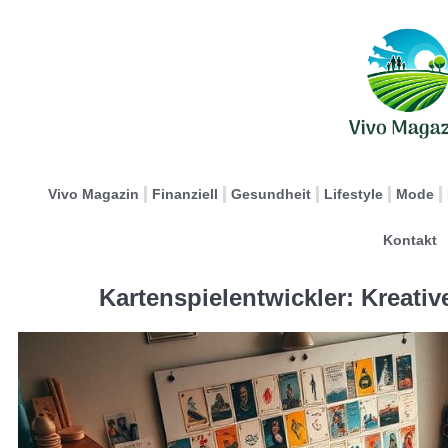
Vivo Magazin
Finanziell
Gesundheit
Lifestyle
Mode
Kontakt
Kartenspielentwickler: Kreati