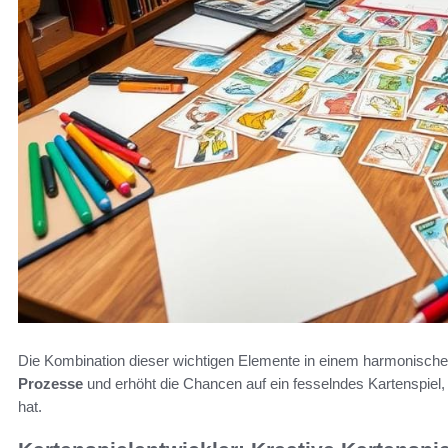
Die Kombination dieser wichtigen Elemente in einem harmonischen
Prozesse
und erhöht die Chancen auf ein fesselndes Kartenspiel
hat.