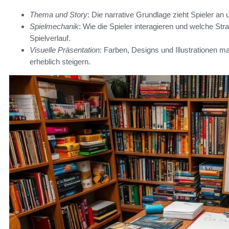
Thema und Story
: Die narrative Grundlage zieht Spieler an 
Spielmechanik
: Wie die Spieler interagieren und welche Str
Spielverlauf.
Visuelle Präsentation
: Farben, Designs und Illustrationen m
erheblich steigern.