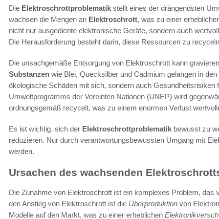
Die
Elektroschrottproblematik
stellt eines der drängendsten Um
wachsen die Mengen an
Elektroschrott
, was zu einer erhebliche
nicht nur ausgediente elektronische Geräte, sondern auch wertvolle
Die Herausforderung besteht darin, diese Ressourcen zu recyceln,
Die unsachgemäße Entsorgung von Elektroschrott kann graviere
Substanzen
wie Blei, Quecksilber und Cadmium gelangen in den 
ökologische Schäden mit sich, sondern auch Gesundheitsrisiken f
Umweltprogramms der Vereinten Nationen (UNEP) wird gegenwärtig 
ordnungsgemäß recycelt, was zu einem enormen Verlust wertvolle
Es ist wichtig, sich der
Elektroschrottproblematik
bewusst zu we
reduzieren. Nur durch verantwortungsbewussten Umgang mit Elektr
werden.
Ursachen des wachsenden Elektroschrott
Die Zunahme von Elektroschrott ist ein komplexes Problem, das v
den Anstieg von Elektroschrott ist die
Überproduktion
von Elektron
Modelle auf den Markt, was zu einer erheblichen
Elektronikversc