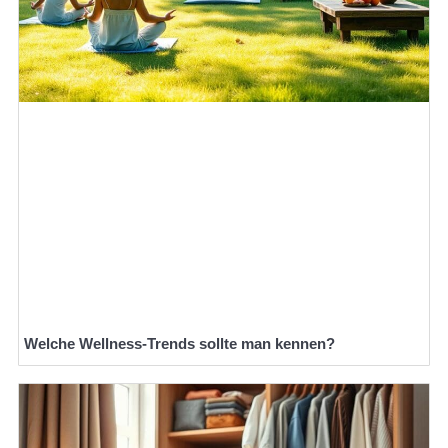
Welche Wellness-Trends sollte man kennen?