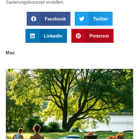
Sanierungskonzept erstellen.
Facebook
Twitter
LinkedIn
Pinterest
Mas