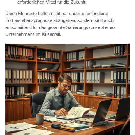
erforderlichen Mittel für die Zukunft.
Diese Elemente helfen nicht nur dabei, eine fundierte
Fortbestehensprognose abzugeben, sondern sind auch
entscheidend für das gesamte Sanierungskonzept eines
Unternehmens im Krisenfall.