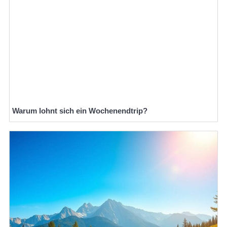
Warum lohnt sich ein Wochenendtrip?