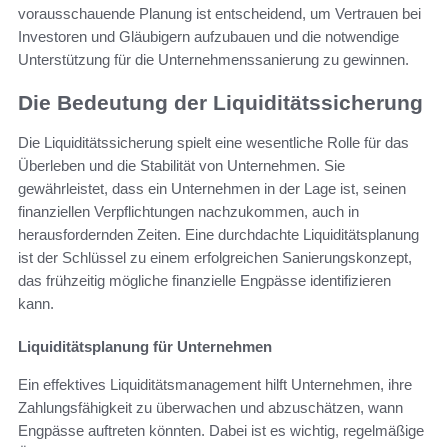
vorausschauende Planung ist entscheidend, um Vertrauen bei
Investoren und Gläubigern aufzubauen und die notwendige
Unterstützung für die Unternehmenssanierung zu gewinnen.
Die Bedeutung der Liquiditätssicherung
Die Liquiditätssicherung spielt eine wesentliche Rolle für das
Überleben und die Stabilität von Unternehmen. Sie
gewährleistet, dass ein Unternehmen in der Lage ist, seinen
finanziellen Verpflichtungen nachzukommen, auch in
herausfordernden Zeiten. Eine durchdachte Liquiditätsplanung
ist der Schlüssel zu einem erfolgreichen Sanierungskonzept,
das frühzeitig mögliche finanzielle Engpässe identifizieren
kann.
Liquiditätsplanung für Unternehmen
Ein effektives Liquiditätsmanagement hilft Unternehmen, ihre
Zahlungsfähigkeit zu überwachen und abzuschätzen, wann
Engpässe auftreten könnten. Dabei ist es wichtig, regelmäßige