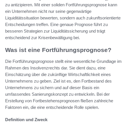
zu antizipieren. Mit einer soliden Fortführungsprognose kann
ein Unternehmen nicht nur seine gegenwärtige
Liquiditätssituation bewerten, sondern auch zukunftsorientierte
Entscheidungen treffen. Eine genaue Prognose führt zu
besseren Strategien zur Liquiditätssicherung und trägt
entscheidend zur Krisenbewältigung bei.
Was ist eine Fortführungsprognose?
Die Fortführungsprognose stellt eine wesentliche Grundlage im
Rahmen des Insolvenzrechts dar. Sie dient dazu, eine
Einschätzung über die zukünftige Wirtschaftlichkeit eines
Unternehmens zu geben. Ziel ist es, den Fortbestand des
Unternehmens zu sichern und auf dieser Basis ein
umfassendes Sanierungskonzept zu entwickeln. Bei der
Erstellung von Fortbestehensprognosen fließen zahlreiche
Faktoren ein, die eine entscheidende Rolle spielen.
Definition und Zweck