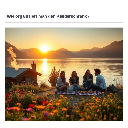
Wie organisiert man den Kleiderschrank?