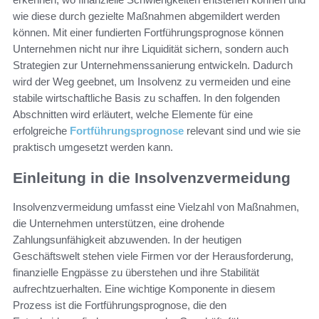
wie diese durch gezielte Maßnahmen abgemildert werden
können. Mit einer fundierten Fortführungsprognose können
Unternehmen nicht nur ihre Liquidität sichern, sondern auch
Strategien zur Unternehmenssanierung entwickeln. Dadurch
wird der Weg geebnet, um Insolvenz zu vermeiden und eine
stabile wirtschaftliche Basis zu schaffen. In den folgenden
Abschnitten wird erläutert, welche Elemente für eine
erfolgreiche
Fortführungsprognose
relevant sind und wie sie
praktisch umgesetzt werden kann.
Einleitung in die Insolvenzvermeidung
Insolvenzvermeidung umfasst eine Vielzahl von Maßnahmen,
die Unternehmen unterstützen, eine drohende
Zahlungsunfähigkeit abzuwenden. In der heutigen
Geschäftswelt stehen viele Firmen vor der Herausforderung,
finanzielle Engpässe zu überstehen und ihre Stabilität
aufrechtzuerhalten. Eine wichtige Komponente in diesem
Prozess ist die Fortführungsprognose, die den