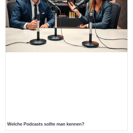
Welche Podcasts sollte man kennen?