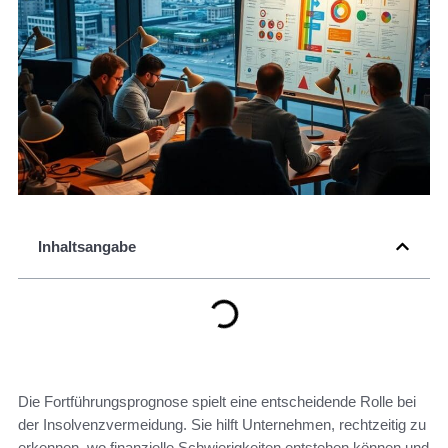
Inhaltsangabe
Die Fortführungsprognose spielt eine entscheidende Rolle bei
der Insolvenzvermeidung. Sie hilft Unternehmen, rechtzeitig zu
erkennen, wo finanzielle Schwierigkeiten entstehen können und