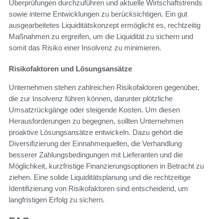
Überprüfungen durchzuführen und aktuelle Wirtschaftstrends
sowie interne Entwicklungen zu berücksichtigen. Ein gut
ausgearbeitetes Liquiditätskonzept ermöglicht es, rechtzeitig
Maßnahmen zu ergreifen, um die Liquidität zu sichern und
somit das Risiko einer Insolvenz zu minimieren.
Risikofaktoren und Lösungsansätze
Unternehmen stehen zahlreichen Risikofaktoren gegenüber,
die zur Insolvenz führen können, darunter plötzliche
Umsatzrückgänge oder steigende Kosten. Um diesen
Herausforderungen zu begegnen, sollten Unternehmen
proaktive Lösungsansätze entwickeln. Dazu gehört die
Diversifizierung der Einnahmequellen, die Verhandlung
besserer Zahlungsbedingungen mit Lieferanten und die
Möglichkeit, kurzfristige Finanzierungsoptionen in Betracht zu
ziehen. Eine solide Liquiditätsplanung und die rechtzeitige
Identifizierung von Risikofaktoren sind entscheidend, um
langfristigen Erfolg zu sichern.