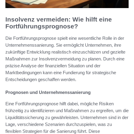
Insolvenz vermeiden: Wie hilft eine
Fortführungsprognose?
Die Fortführungsprognose spielt eine wesentliche Rolle in der
Unternehmenssanierung. Sie ermöglicht Unternehmen, ihre
zukünftige Entwicklung realistisch einzuschätzen und gezielte
Maßnahmen zur Insolvenzvermeidung zu planen. Durch eine
präzise Analyse der finanziellen Situation und der
Marktbedingungen kann eine Fundierung für strategische
Entscheidungen geschaffen werden.
Prognosen und Unternehmenssanierung
Eine Fortführungsprognose hilft dabei, mögliche Risiken
frühzeitig zu identifizieren und Maßnahmen zu ergreifen, um die
Liquiditätssicherung zu gewährleisten. Unternehmen sind in der
Lage, verschiedene Szenarien durchzuspielen, was zu
flexiblen Strategien für die Sanierung führt. Diese