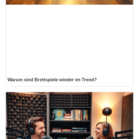
Warum sind Brettspiele wieder im Trend?