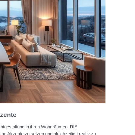
kzente
Lichtgestaltung in ihren Wohnräumen.
DIY
che Akzente zu setzen und gleichzeitig kreativ zu