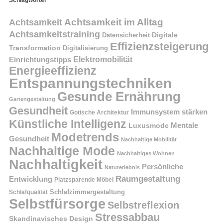
Schlagwörter
Achtsamkeit im Alltag
Achtsamkeit
Achtsamkeitstraining
Digitale
Datensicherheit
Effizienzsteigerung
Transformation
Digitalisierung
Einrichtungstipps
Elektromobilität
Energieeffizienz
Entspannungstechniken
Gesunde Ernährung
Gartengestaltung
Gesundheit
Immunsystem stärken
Gotische Architektur
Künstliche Intelligenz
Mentale
Luxusmode
Modetrends
Gesundheit
Nachhaltige Mobilität
Nachhaltige Mode
Nachhaltiges Wohnen
Nachhaltigkeit
Persönliche
Naturerlebnis
Raumgestaltung
Entwicklung
Platzsparende Möbel
Schlafzimmergestaltung
Schlafqualität
Selbstfürsorge
Selbstreflexion
Stressabbau
Skandinavisches Design