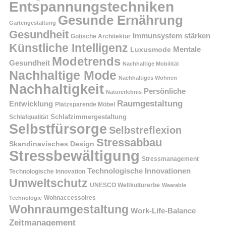
Entspannungstechniken
Gesunde Ernährung
Gartengestaltung
Gesundheit
Immunsystem stärken
Gotische Architektur
Künstliche Intelligenz
Mentale
Luxusmode
Modetrends
Gesundheit
Nachhaltige Mobilität
Nachhaltige Mode
Nachhaltiges Wohnen
Nachhaltigkeit
Persönliche
Naturerlebnis
Raumgestaltung
Entwicklung
Platzsparende Möbel
Schlafzimmergestaltung
Schlafqualität
Selbstfürsorge
Selbstreflexion
Stressabbau
Skandinavisches Design
Stressbewältigung
Stressmanagement
Technologische Innovationen
Technologische Innovation
Umweltschutz
UNESCO Weltkulturerbe
Wearable
Technologie
Wohnaccessoires
Wohnraumgestaltung
Work-Life-Balance
Zeitmanagement