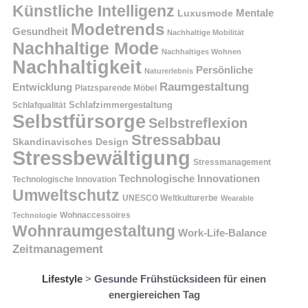
Künstliche Intelligenz
Mentale
Luxusmode
Modetrends
Gesundheit
Nachhaltige Mobilität
Nachhaltige Mode
Nachhaltiges Wohnen
Nachhaltigkeit
Persönliche
Naturerlebnis
Raumgestaltung
Entwicklung
Platzsparende Möbel
Schlafzimmergestaltung
Schlafqualität
Selbstfürsorge
Selbstreflexion
Stressabbau
Skandinavisches Design
Stressbewältigung
Stressmanagement
Technologische Innovationen
Technologische Innovation
Umweltschutz
UNESCO Weltkulturerbe
Wearable
Technologie
Wohnaccessoires
Wohnraumgestaltung
Work-Life-Balance
Zeitmanagement
Lifestyle
>
Gesunde Frühstücksideen für einen
energiereichen Tag