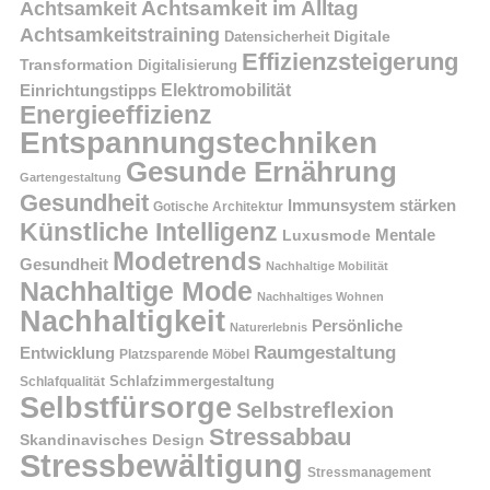
Achtsamkeit im Alltag
Achtsamkeit
Achtsamkeitstraining
Digitale
Datensicherheit
Effizienzsteigerung
Transformation
Digitalisierung
Einrichtungstipps
Elektromobilität
Energieeffizienz
Entspannungstechniken
Gesunde Ernährung
Gartengestaltung
Gesundheit
Immunsystem stärken
Gotische Architektur
Künstliche Intelligenz
Mentale
Luxusmode
Modetrends
Gesundheit
Nachhaltige Mobilität
Nachhaltige Mode
Nachhaltiges Wohnen
Nachhaltigkeit
Persönliche
Naturerlebnis
Raumgestaltung
Entwicklung
Platzsparende Möbel
Schlafzimmergestaltung
Schlafqualität
Selbstfürsorge
Selbstreflexion
Stressabbau
Skandinavisches Design
Stressbewältigung
Stressmanagement