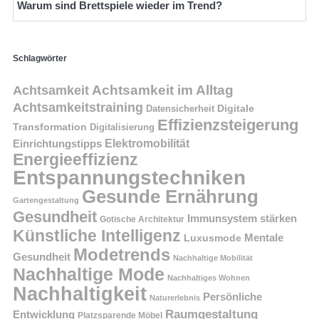
Warum sind Brettspiele wieder im Trend?
Schlagwörter
Achtsamkeit im Alltag
Achtsamkeit
Achtsamkeitstraining
Digitale
Datensicherheit
Effizienzsteigerung
Transformation
Digitalisierung
Einrichtungstipps
Elektromobilität
Energieeffizienz
Entspannungstechniken
Gesunde Ernährung
Gartengestaltung
Gesundheit
Immunsystem stärken
Gotische Architektur
Künstliche Intelligenz
Mentale
Luxusmode
Modetrends
Gesundheit
Nachhaltige Mobilität
Nachhaltige Mode
Nachhaltiges Wohnen
Nachhaltigkeit
Persönliche
Naturerlebnis
Raumgestaltung
Entwicklung
Platzsparende Möbel